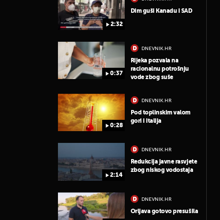
Dim guši Kanadu i SAD
2:32
DNEVNIK.HR
Rijeka pozvala na
racionalnu potrošnju
0:37
vode zbog suše
DNEVNIK.HR
Pod toplinskim valom
gori i Italija
0:28
DNEVNIK.HR
Redukcija javne rasvjete
zbog niskog vodostaja
2:14
DNEVNIK.HR
Orljava gotovo presušila