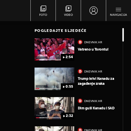
FOTO
VIDEO
NAVIGACIJA
POGLEDAJTE SLJEDEĆE
DNEVNIK.HR
Vatreno u Torontu!
2:54
DNEVNIK.HR
Trump krivi Kanadu za
zagađenje zraka
0:55
DNEVNIK.HR
Dim guši Kanadu i SAD
2:32
DNEVNIK.HR