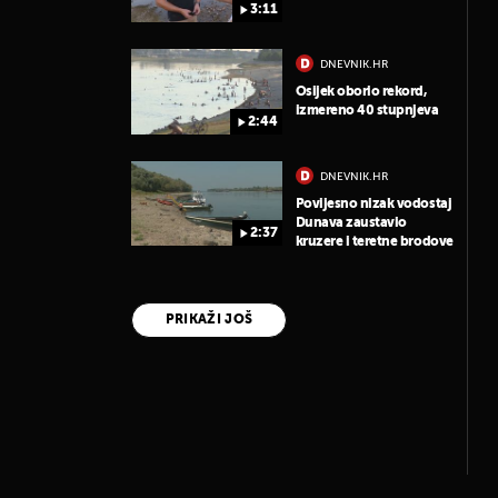
3:11
DNEVNIK.HR
Osijek oborio rekord,
izmereno 40 stupnjeva
2:44
DNEVNIK.HR
Povijesno nizak vodostaj
Dunava zaustavio
2:37
kruzere i teretne brodove
PRIKAŽI JOŠ