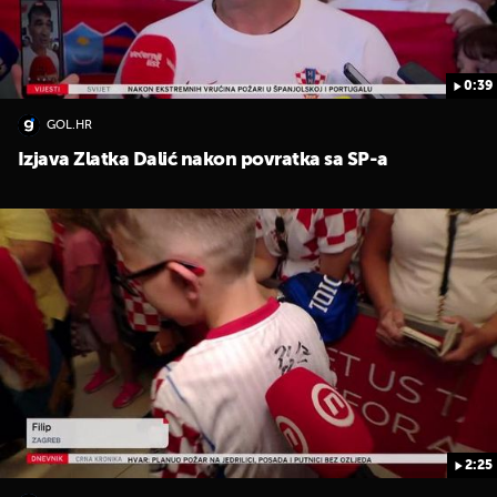
0:39
GOL.HR
Izjava Zlatka Dalić nakon povratka sa SP-a
2:25