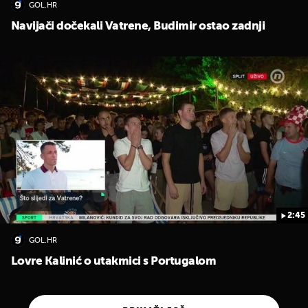
GOL.HR
Navijači dočekali Vatrene, Budimir ostao zadnji
2:45
GOL.HR
Lovre Kalinić o utakmici s Portugalom