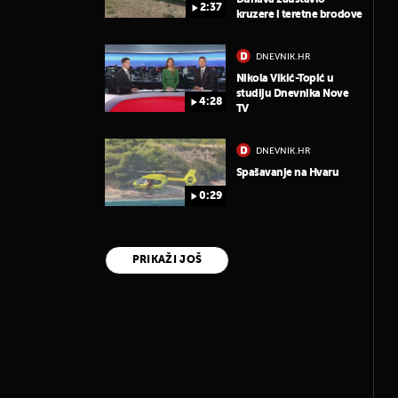
2:37
kruzere i teretne brodove
DNEVNIK.HR
Nikola Vikić-Topić u
studiju Dnevnika Nove
4:28
TV
DNEVNIK.HR
Spašavanje na Hvaru
0:29
PRIKAŽI JOŠ