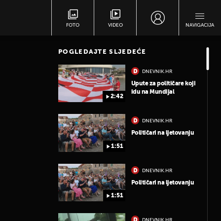
FOTO
VIDEO
NAVIGACIJA
POGLEDAJTE SLJEDEĆE
DNEVNIK.HR
Upute za političare koji
idu na Mundijal
2:42
DNEVNIK.HR
Političari na ljetovanju
1:51
DNEVNIK.HR
Političari na ljetovanju
1:51
DNEVNIK.HR