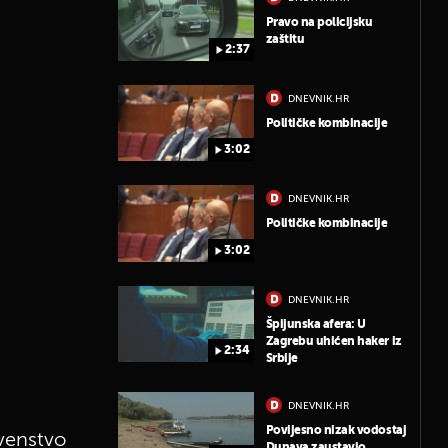
Pravo na policijsku
zaštitu
2:37
DNEVNIK.HR
Političke kombinacije
3:02
DNEVNIK.HR
Političke kombinacije
3:02
DNEVNIK.HR
Špijunska afera: U
Zagrebu uhićen haker iz
2:34
Srbije
DNEVNIK.HR
Povijesno nizak vodostaj
rvenstvo
Dunava zaustavio