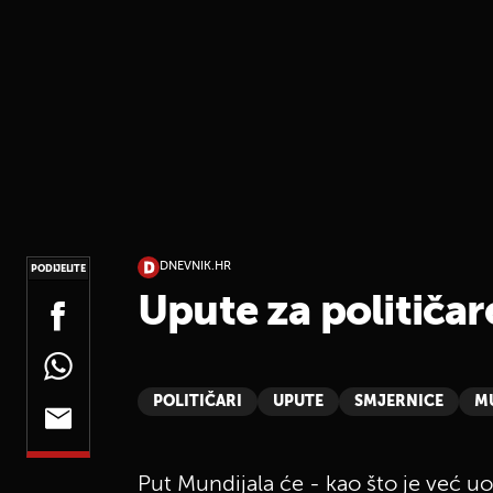
DNEVNIK.HR
PODIJELITE
Upute za političar
POLITIČARI
UPUTE
SMJERNICE
M
Put Mundijala će - kao što je već uob