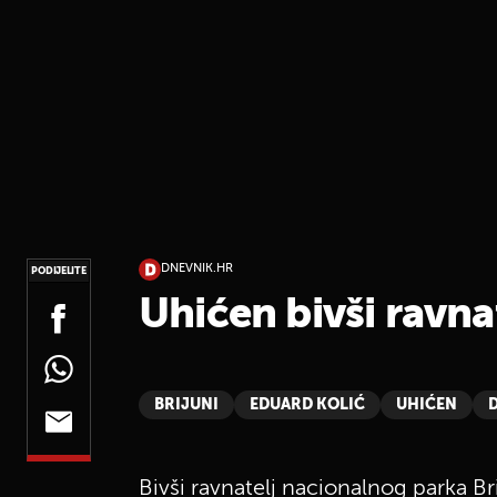
DNEVNIK.HR
PODIJELITE
Uhićen bivši ravna
BRIJUNI
EDUARD KOLIĆ
UHIĆEN
Bivši ravnatelj nacionalnog parka Brij