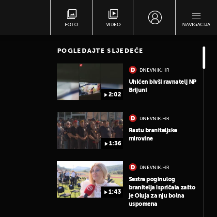
FOTO
VIDEO
NAVIGACIJA
POGLEDAJTE SLJEDEĆE
DNEVNIK.HR
Uhićen bivši ravnatelj NP
Brijuni
2:02
DNEVNIK.HR
Rastu braniteljske
mirovine
1:36
DNEVNIK.HR
Sestra poginulog
branitelja ispričala zašto
1:43
je Oluja za nju bolna
uspomena