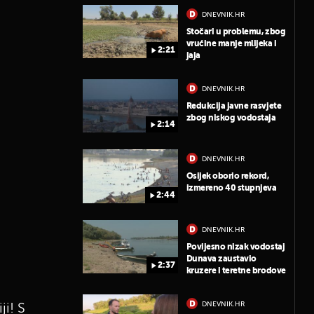
DNEVNIK.HR
Stočari u problemu, zbog
vrućine manje mlijeka i
2:21
jaja
DNEVNIK.HR
Redukcija javne rasvjete
zbog niskog vodostaja
2:14
DNEVNIK.HR
Osijek oborio rekord,
izmereno 40 stupnjeva
2:44
DNEVNIK.HR
Povijesno nizak vodostaj
Dunava zaustavio
2:37
kruzere i teretne brodove
DNEVNIK.HR
ji! S