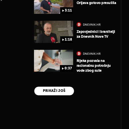
Orljava gotovo presušila
3:11
DNEVNIK.HR
Zapovjednici i branitelji
za Dnevnik Nove TV
1:18
DNEVNIK.HR
Rijeka pozvala na
racionalnu potrošnju
0:37
vode zbog suše
PRIKAŽI JOŠ