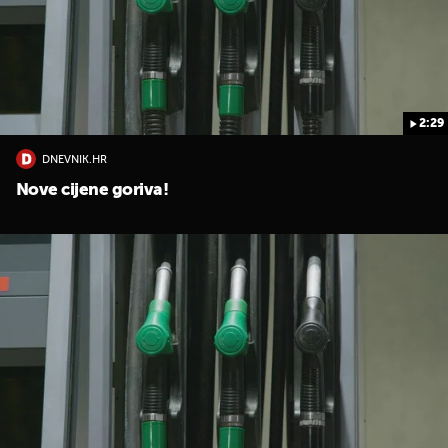
2:29
DNEVNIK.HR
UKLJUČITE NOTIFIKACIJE
Nove cijene goriva!