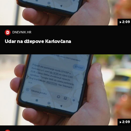
2:09
DNEVNIK.HR
Udar na džepove Karlovčana
2:09