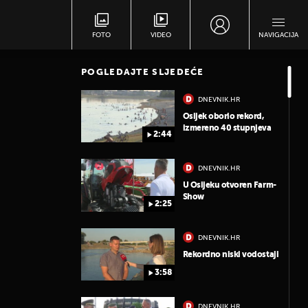
FOTO
VIDEO
NAVIGACIJA
POGLEDAJTE SLJEDEĆE
DNEVNIK.HR
Osijek oborio rekord,
izmereno 40 stupnjeva
2:44
DNEVNIK.HR
U Osijeku otvoren Farm-
Show
2:25
DNEVNIK.HR
Rekordno niski vodostaji
3:58
DNEVNIK.HR