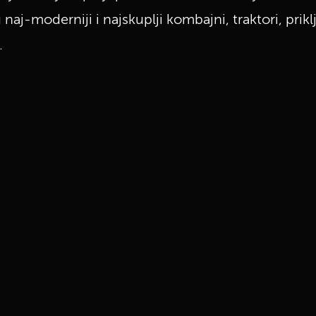
naj-moderniji i najskuplji kombajni, traktori, prikl
.
UKLJUČITE NOTIFIKACIJE