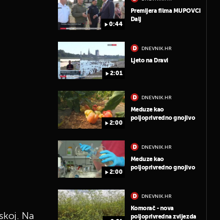
Premijera filma MUPOVCI
Dalj
0:44
DNEVNIK.HR
Ljeto na Dravi
2:01
DNEVNIK.HR
Meduze kao
poljoprivredno gnojivo
2:00
DNEVNIK.HR
Meduze kao
poljoprivredno gnojivo
2:00
DNEVNIK.HR
Komorač - nova
skoj. Na
poljoprivredna zvijezda