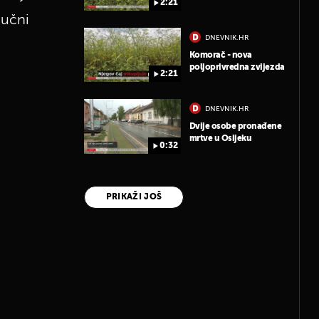
2:21
jučni
DNEVNIK.HR
Komorač - nova
poljoprivredna zvijezda
2:21
DNEVNIK.HR
Dvije osobe pronađene
mrtve u Osijeku
0:32
PRIKAŽI JOŠ