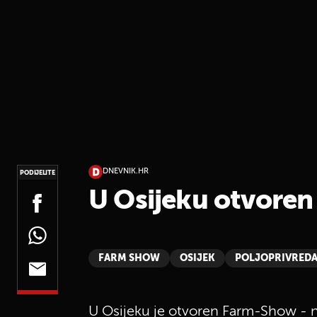
DNEVNIK.HR
PODIJELITE
U Osijeku otvore
FARM SHOW
OSIJEK
POLJOPRIVRED
U Osijeku je otvoren Farm-Show - n