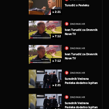
Turudić o Pavleku
2:21
DNEVNIK.HR
Ivan Turudić za Dnevnik
Nove TV
7:12
DNEVNIK.HR
Ivan Turudić za Dnevnik
Nove TV
7:12
DNEVNIK.HR
Suradnik Vedrana
Pavleka dodatno ispitan
2:21
DNEVNIK.HR
Suradnik Vedrana
Pavleka dodatno ispitan