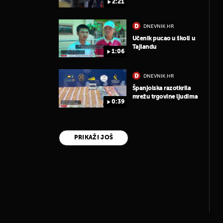
2:21
DNEVNIK.HR
Učenik pucao u školi u
Tajlandu
1:06
DNEVNIK.HR
Španjolska razotkrila
mrežu trgovine ljudima
0:39
PRIKAŽI JOŠ