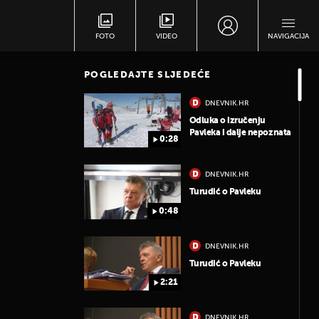
FOTO
VIDEO
NAVIGACIJA
POGLEDAJTE SLJEDEĆE
DNEVNIK.HR
Odluka o izručenju
Pavleka i dalje nepoznata
0:28
DNEVNIK.HR
Turudić o Pavleku
0:48
DNEVNIK.HR
Turudić o Pavleku
2:21
DNEVNIK.HR