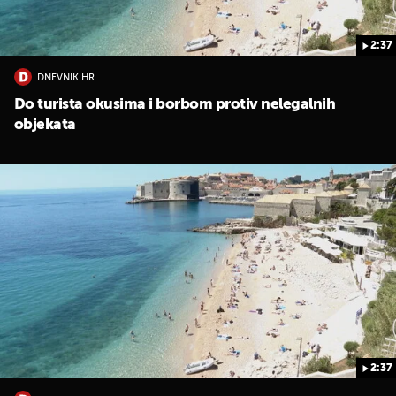
2:37
DNEVNIK.HR
Do turista okusima i borbom protiv nelegalnih
objekata
2:37