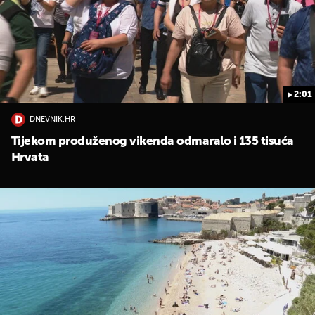
2:01
DNEVNIK.HR
Tijekom produženog vikenda odmaralo i 135 tisuća
Hrvata