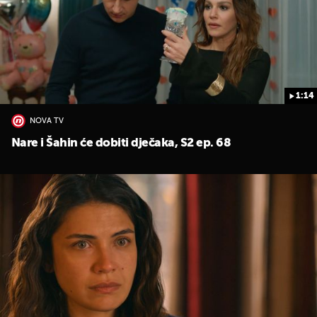
1:14
NOVA TV
Nare i Šahin će dobiti dječaka, S2 ep. 68