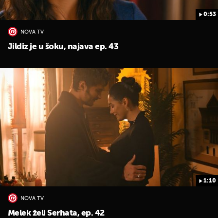
0:53
NOVA TV
Jildiz je u šoku, najava ep. 43
1:10
NOVA TV
Melek želi Serhata, ep. 42