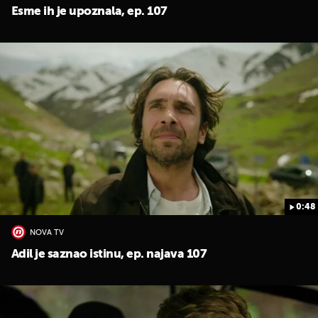
Esme ih je upoznala, ep. 107
0:48
NOVA TV
Adil je saznao istinu, ep. najava 107