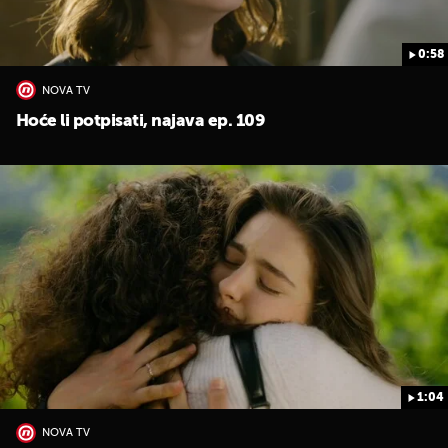
0:58
NOVA TV
Hoće li potpisati, najava ep. 109
1:04
NOVA TV