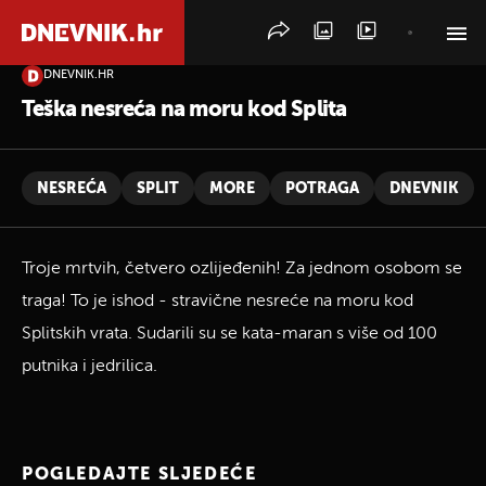
DNEVNIK.HR
PRETRAŽITE VIJESTI
Teška nesreća na moru kod Splita
NESREĆA
SPLIT
MORE
POTRAGA
DNEVNIK
Troje mrtvih, četvero ozlijeđenih! Za jednom osobom se
traga! To je ishod - stravične nesreće na moru kod
Splitskih vrata. Sudarili su se kata-maran s više od 100
putnika i jedrilica.
POGLEDAJTE SLJEDEĆE