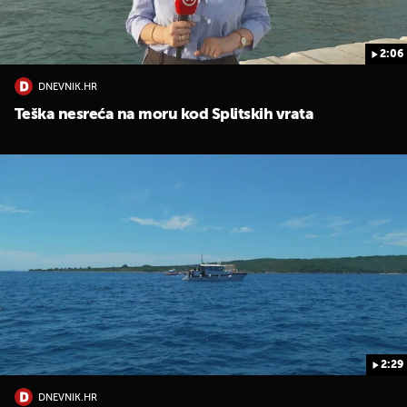
2:06
DNEVNIK.HR
Teška nesreća na moru kod Splitskih vrata
2:29
DNEVNIK.HR