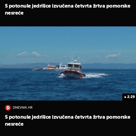
S potonule jedrilice izvučena četvrta žrtva pomorske
nesreće
2:29
DNEVNIK.HR
S potonule jedrilice izvučena četvrta žrtva pomorske
nesreće