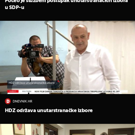
Počeo je službeni postupak unutarstranačkih izbora
u SDP-u
DNEVNIK.HR
HDZ održava unutarstranačke izbore
UKLJUČITE NOTIFIKACIJE