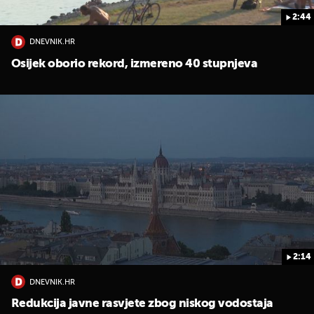
2:44
DNEVNIK.HR
Osijek oborio rekord, izmereno 40 stupnjeva
2:14
DNEVNIK.HR
Redukcija javne rasvjete zbog niskog vodostaja