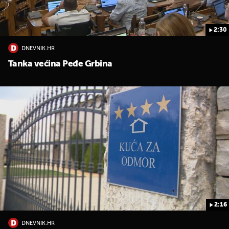
2:30
DNEVNIK.HR
Tanka većina Peđe Grbina
2:16
DNEVNIK.HR