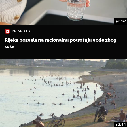
0:37
DNEVNIK.HR
Rijeka pozvala na racionalnu potrošnju vode zbog
suše
2:44