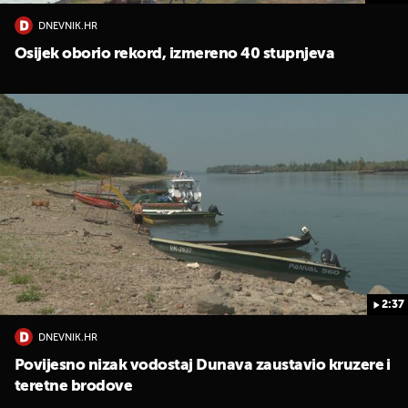
DNEVNIK.HR
Osijek oborio rekord, izmereno 40 stupnjeva
2:37
DNEVNIK.HR
Povijesno nizak vodostaj Dunava zaustavio kruzere i
teretne brodove