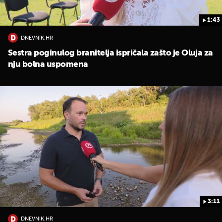
1:43
DNEVNIK.HR
Sestra poginulog branitelja ispričala zašto je Oluja za
nju bolna uspomena
3:11
DNEVNIK.HR