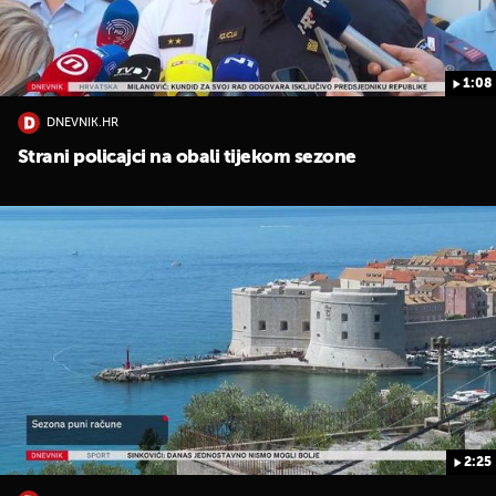
1:08
DNEVNIK.HR
Strani policajci na obali tijekom sezone
2:25