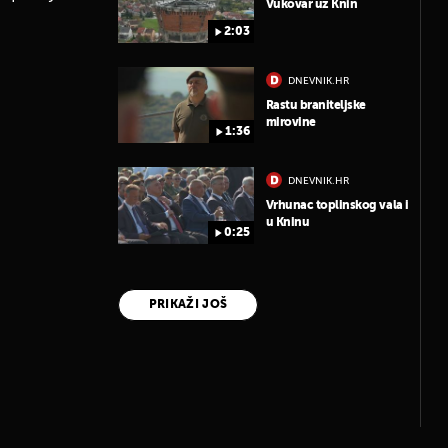
Vukovar uz Knin
2:03
DNEVNIK.HR
Rastu braniteljske
mirovine
1:36
DNEVNIK.HR
Vrhunac toplinskog vala i
u Kninu
0:25
PRIKAŽI JOŠ