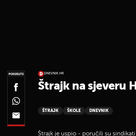
DNEVNIK.HR
PODIJELITE
Štrajk na sjeveru 
ŠTRAJK
ŠKOLE
DNEVNIK
Štrajk je uspio - poručili su sindikat