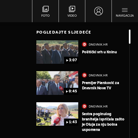
FOTO
VIDEO
NAVIGACIJA
POGLEDAJTE SLJEDEĆE
DNEVNIK.HR
Politički vrh u Kninu
3:07
DNEVNIK.HR
Premijer Plenković za
Dnevnik Nove TV
0:45
DNEVNIK.HR
Sestra poginulog
branitelja ispričala zašto
1:43
je Oluja za nju bolna
uspomena