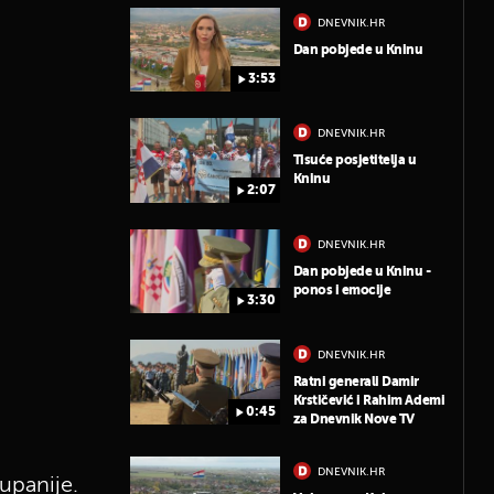
DNEVNIK.HR
Dan pobjede u Kninu
3:53
DNEVNIK.HR
Tisuće posjetitelja u
Kninu
2:07
DNEVNIK.HR
Dan pobjede u Kninu -
ponos i emocije
3:30
DNEVNIK.HR
Ratni generali Damir
Krstičević i Rahim Ademi
0:45
za Dnevnik Nove TV
DNEVNIK.HR
županije.