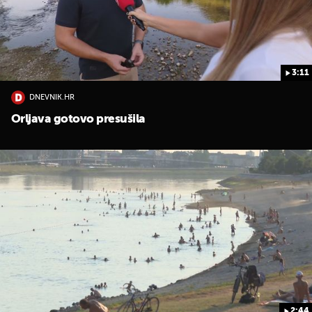
3:11
DNEVNIK.HR
Orljava gotovo presušila
2:44