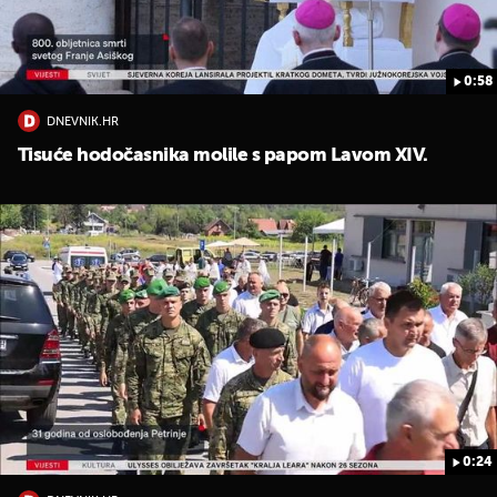
0:58
DNEVNIK.HR
Tisuće hodočasnika molile s papom Lavom XIV.
0:24