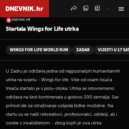
DNEVNIK.HR
PRETRAŽITE VIJESTI
Startala Wings for Life utrka
WINGS FOR LIFE WORLD RUN
ZADAR
VIJESTI U 17 SA
U Zadru je održana jedna od najpoznatijih humanitarnih
utrka na svijetu - Wings for life. Više od osam tisuća
trkača startalo je s polu-otoka. Utrka se istovremeno
održava na šest kontinenata u gotovo 200 zemalja. Sav
prihod ide za istraživanje ozljeda leđne moždine. Na
startu su se našli rekreativci, profesionalci, obitelji, ali i
osobe s invaliditetom - zbog kojih je ova utrka