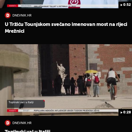
0:52
DNEVNIK.HR
U Tržiću Tounjskom svečano imenovan most na rijeci
Mrežnici
0:28
DNEVNIK.HR