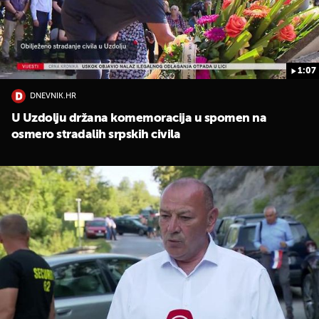
1:07
DNEVNIK.HR
U Uzdolju držana komemoracija u spomen na
osmero stradalih srpskih civila