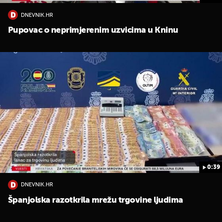
DNEVNIK.HR
Pupovac o neprimjerenim uzvicima u Kninu
0:39
DNEVNIK.HR
Španjolska razotkrila mrežu trgovine ljudima