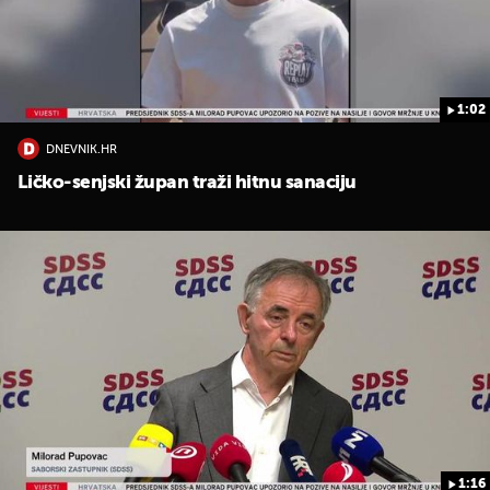
1:02
DNEVNIK.HR
UKLJUČITE NOTIFIKACIJE
Ličko-senjski župan traži hitnu sanaciju
1:16