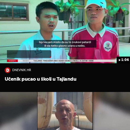
1:06
DNEVNIK.HR
Učenik pucao u školi u Tajlandu