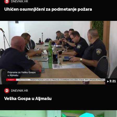
DNEVNIK.HR
Uhićen osumnjičeni za podmetanje požara
3:21
DNEVNIK.HR
Velika Gospa u Aljmašu