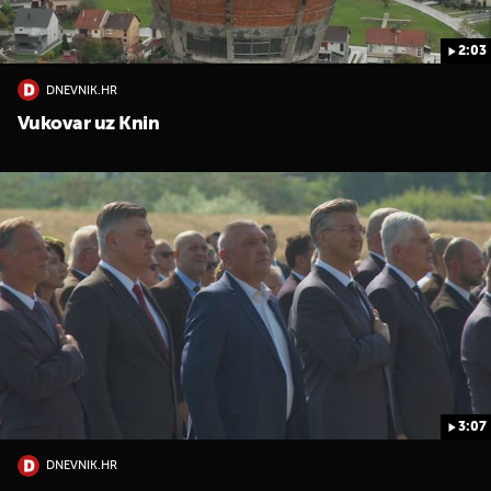
2:03
DNEVNIK.HR
Vukovar uz Knin
3:07
DNEVNIK.HR