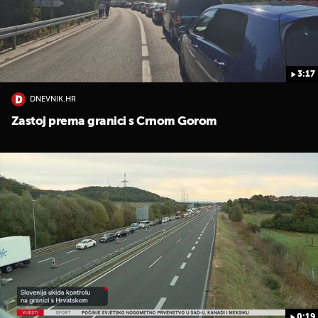
3:17
DNEVNIK.HR
Zastoj prema granici s Crnom Gorom
0:19