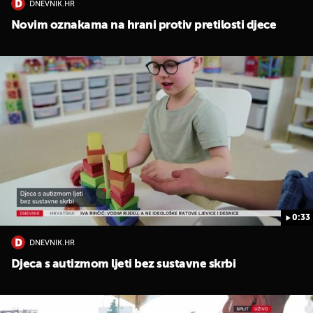
DNEVNIK.HR
Novim oznakama na hrani protiv pretilosti djece
0:33
DNEVNIK.HR
Djeca s autizmom ljeti bez sustavne skrbi