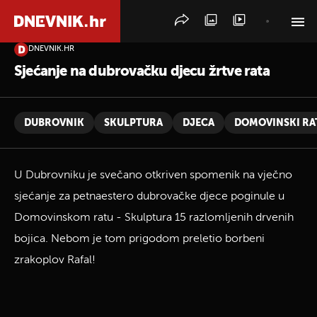
DNEVNIK.HR
PRETRAŽITE VIJESTI
Sjećanje na dubrovačku djecu žrtve rata
DUBROVNIK
SKULPTURA
DJECA
DOMOVINSKI RA
U Dubrovniku je svečano otkriven spomenik na vječno
sjećanje za petnaestero dubrovačke djece poginule u
Domovinskom ratu - Skulptura 15 razlomljenih drvenih
bojica. Nebom je tom prigodom preletio borbeni
zrakoplov Rafal!