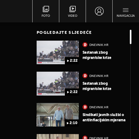
FOTO
VIDEO
NAVIGACIJA
POGLEDAJTE SLJEDEĆE
DNEVNIK.HR
Sastanak zbog
migrantske krize
2:22
DNEVNIK.HR
Sastanak zbog
migrantske krize
2:22
DNEVNIK.HR
Sindikati javnih službi o
antiinflacijskim mjerama
2:10
DNEVNIK.HR