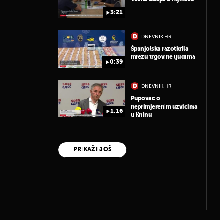
3:21
DNEVNIK.HR
Španjolska razotkrila
mrežu trgovine ljudima
0:39
DNEVNIK.HR
Pupovac o
neprimjerenim uzvicima
1:16
u Kninu
PRIKAŽI JOŠ