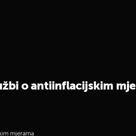
lužbi o antiinflacijskim m
jskim mjerama