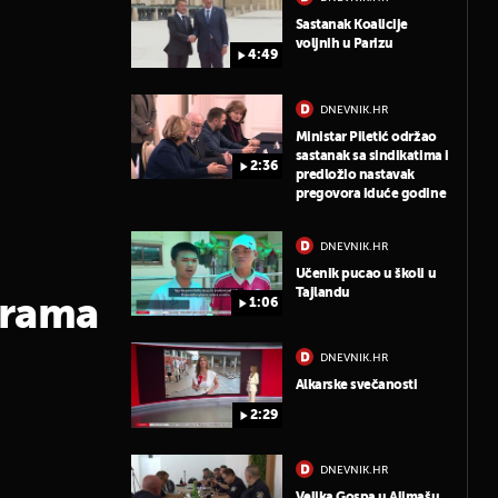
Sastanak Koalicije
voljnih u Parizu
4:49
DNEVNIK.HR
Ministar Piletić održao
sastanak sa sindikatima i
2:36
predložio nastavak
pregovora iduće godine
DNEVNIK.HR
Učenik pucao u školi u
Tajlandu
jerama
1:06
DNEVNIK.HR
Alkarske svečanosti
2:29
DNEVNIK.HR
Velika Gospa u Aljmašu