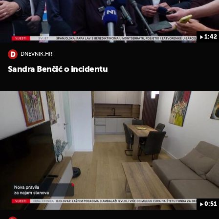
1:42
DNEVNIK.HR
Sandra Benčić o incidentu
0:51