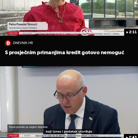
2:11
DNEVNIK.HR
S prosječnim primanjima kredit gotovo nemoguć
2:43