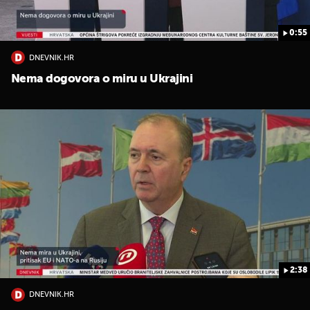
0:55
DNEVNIK.HR
Nema dogovora o miru u Ukrajini
2:38
DNEVNIK.HR