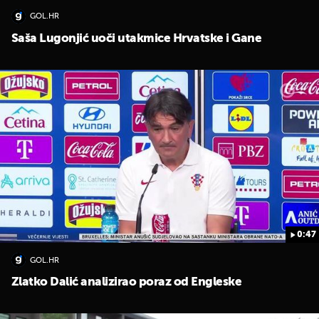
GOL.HR
Saša Lugonjić uoči utakmice Hrvatske i Gane
0:47
GOL.HR
Zlatko Dalić analizirao poraz od Engleske