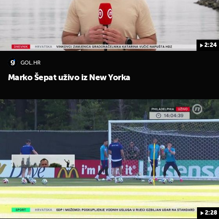
2:24
GOL.HR
Marko Šepat uživo iz New Yorka
2:28