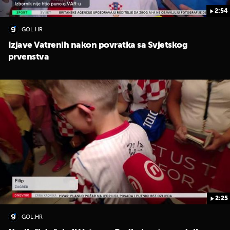
2:54
GOL.HR
Izjave Vatrenih nakon povratka sa Svjetskog
prvenstva
2:25
GOL.HR