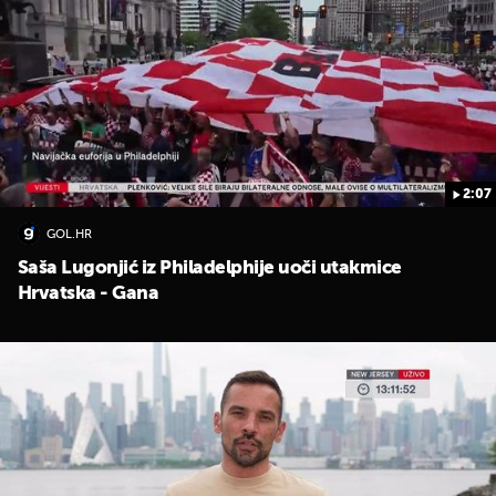
2:07
UKLJUČITE NOTIFIKACIJE
GOL.HR
Saša Lugonjić iz Philadelphije uoči utakmice
Hrvatska - Gana