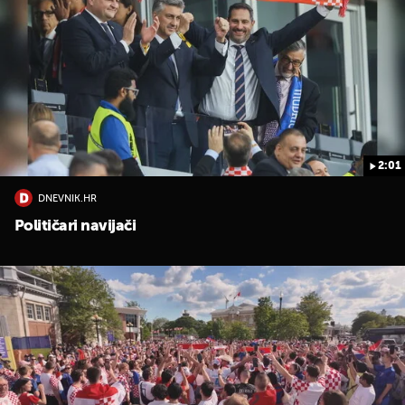
2:01
UKLJUČITE NOTIFIKACIJE
DNEVNIK.HR
Političari navijači