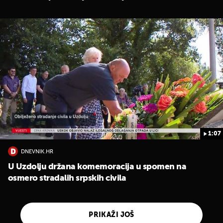
1:07
DNEVNIK.HR
U Uzdolju držana komemoracija u spomen na
osmero stradalih srpskih civila
PRIKAŽI JOŠ