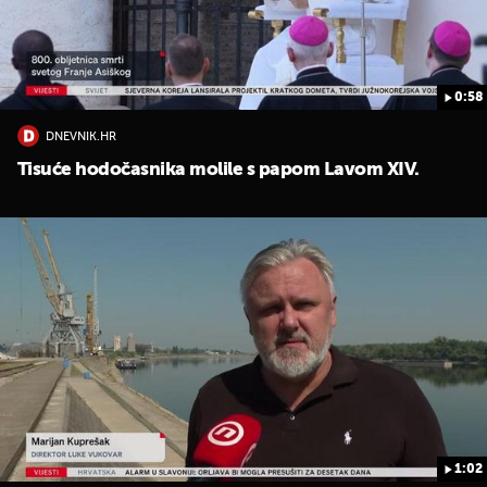
0:58
DNEVNIK.HR
Tisuće hodočasnika molile s papom Lavom XIV.
1:02