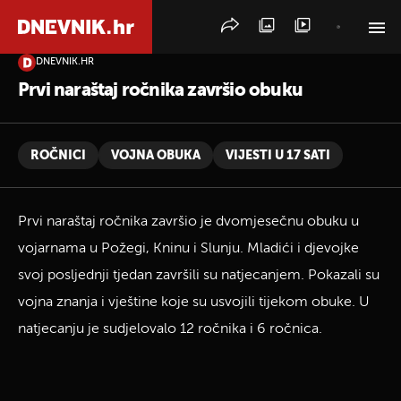
DNEVNIK.HR
PRETRAŽITE VIJESTI
Prvi naraštaj ročnika završio obuku
ROČNICI
VOJNA OBUKA
VIJESTI U 17 SATI
Prvi naraštaj ročnika završio je dvomjesečnu obuku u
vojarnama u Požegi, Kninu i Slunju. Mladići i djevojke
svoj posljednji tjedan završili su natjecanjem. Pokazali su
vojna znanja i vještine koje su usvojili tijekom obuke. U
natjecanju je sudjelovalo 12 ročnika i 6 ročnica.