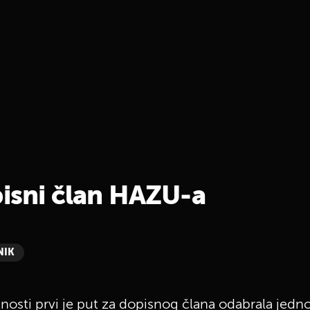
pisni član HAZU-a
NIK
nosti prvi je put za dopisnog člana odabrala jedn