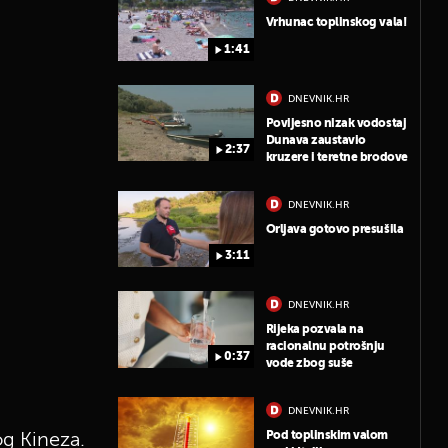
Vrhunac toplinskog vala!
1:41
DNEVNIK.HR
Povijesno nizak vodostaj
Dunava zaustavio
2:37
kruzere i teretne brodove
DNEVNIK.HR
Orljava gotovo presušila
3:11
DNEVNIK.HR
Rijeka pozvala na
racionalnu potrošnju
0:37
vode zbog suše
DNEVNIK.HR
Pod toplinskim valom
og Kineza.