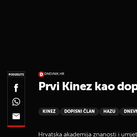
DNEVNIK.HR
PODIJELITE
Prvi Kinez kao do
KINEZ
DOPISNI ČLAN
HAZU
DNEV
Hrvatska akademija znanosti i umjet