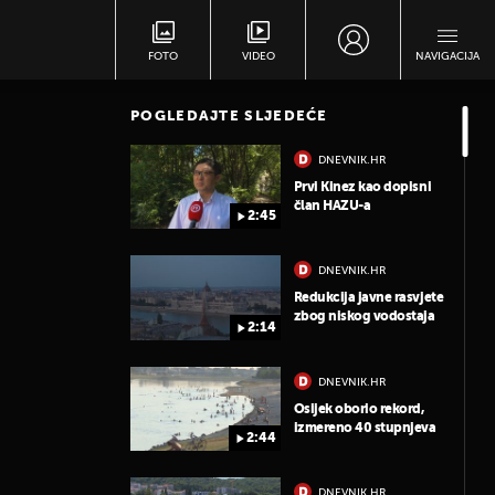
FOTO
VIDEO
NAVIGACIJA
POGLEDAJTE SLJEDEĆE
DNEVNIK.HR
Prvi Kinez kao dopisni
član HAZU-a
2:45
DNEVNIK.HR
Redukcija javne rasvjete
zbog niskog vodostaja
2:14
DNEVNIK.HR
Osijek oborio rekord,
izmereno 40 stupnjeva
2:44
DNEVNIK.HR