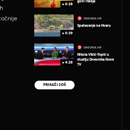
gori i Italija
0:28
ih
točnije
DNEVNIK.HR
Spašavanje na Hvaru
0:29
DNEVNIK.HR
Nikola Vikić-Topić u
studiju Dnevnika Nove
4:28
TV
PRIKAŽI JOŠ