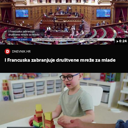
0:24
DNEVNIK.HR
I Francuska zabranjuje društvene mreže za mlade