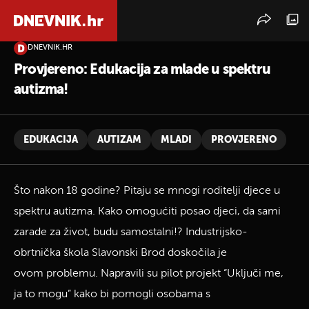
DNEVNIK.HR
PRETRAŽITE VIJESTI
Provjereno: Edukacija za mlade u spektru
autizma!
EDUKACIJA
AUTIZAM
MLADI
PROVJERENO
Što nakon 18 godine? Pitaju se mnogi roditelji djece u
spektru autizma. Kako omogućiti posao djeci, da sami
zarade za život, budu samostalni!? Industrijsko-
obrtnička škola Slavonski Brod doskočila je
ovom problemu. Napravili su pilot projekt “Uključi me,
ja to mogu” kako bi pomogli osobama s