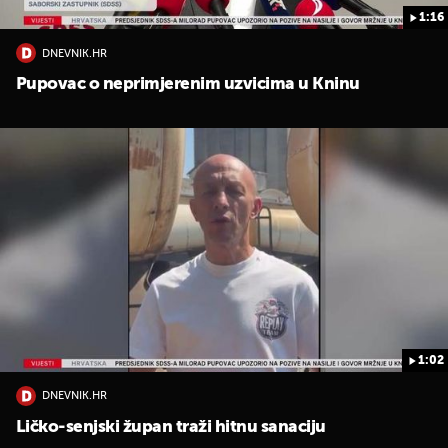
1:16
DNEVNIK.HR
Pupovac o neprimjerenim uzvicima u Kninu
1:02
DNEVNIK.HR
Ličko-senjski župan traži hitnu sanaciju