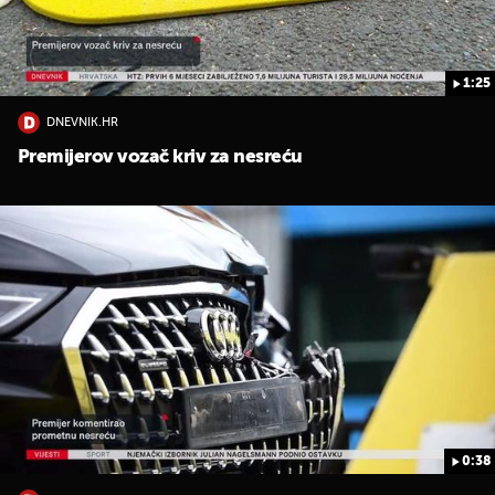
1:25
DNEVNIK.HR
Premijerov vozač kriv za nesreću
0:38