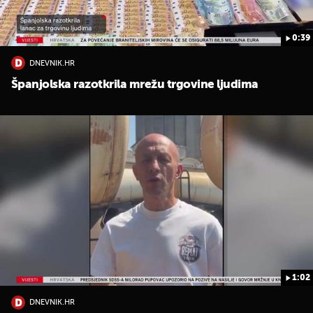
0:39
DNEVNIK.HR
Španjolska razotkrila mrežu trgovine ljudima
1:02
DNEVNIK.HR