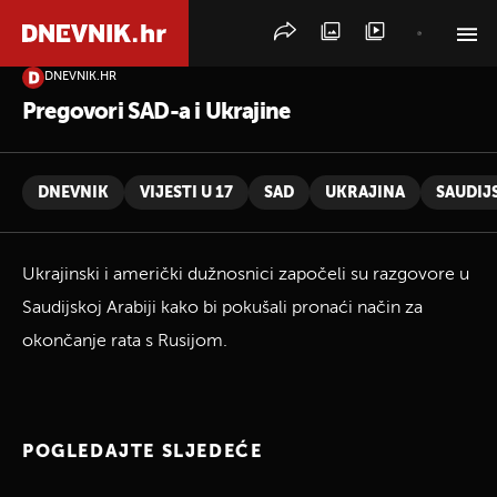
DNEVNIK.HR
PRETRAŽITE VIJESTI
Pregovori SAD-a i Ukrajine
DNEVNIK
VIJESTI U 17
SAD
UKRAJINA
SAUDIJ
Ukrajinski i američki dužnosnici započeli su razgovore u
Saudijskoj Arabiji kako bi pokušali pronaći način za
okončanje rata s Rusijom.
POGLEDAJTE SLJEDEĆE