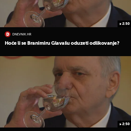
2:50
DNEVNIK.HR
Hoće li se Branimiru Glavašu oduzeti odlikovanje?
2:50