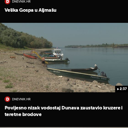
DNEVNIK.HR
Velika Gospa u Aljmašu
2:37
DNEVNIK.HR
Povijesno nizak vodostaj Dunava zaustavio kruzere i
teretne brodove