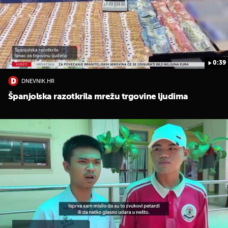
0:39
DNEVNIK.HR
UKLJUČITE NOTIFIKACIJE
Španjolska razotkrila mrežu trgovine ljudima