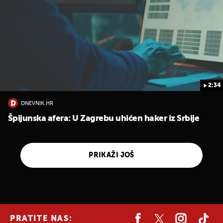
2:34
DNEVNIK.HR
Špijunska afera: U Zagrebu uhićen haker iz Srbije
PRIKAŽI JOŠ
PRATITE NAS: