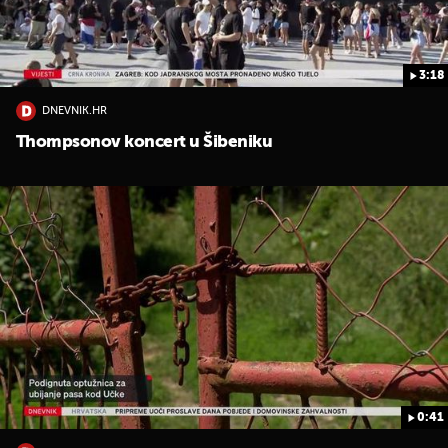
3:18
DNEVNIK.HR
Thompsonov koncert u Šibeniku
0:41