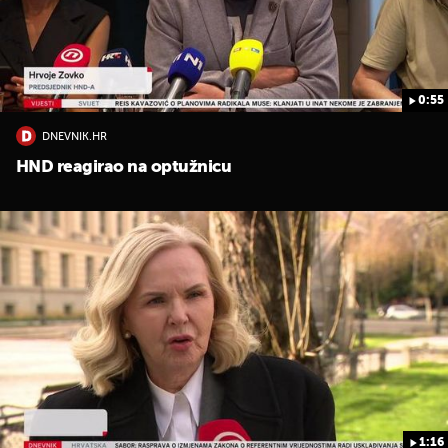
0:55
DNEVNIK.HR
UKLJUČITE NOTIFIKACIJE
HND reagirao na optužnicu
1:16