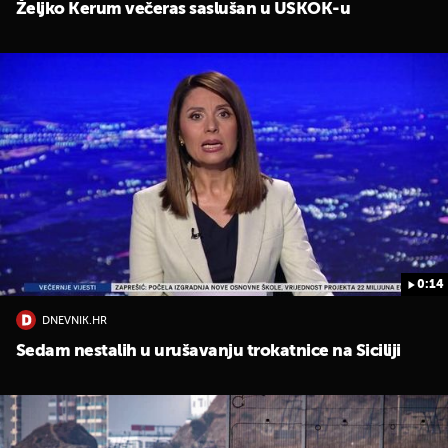
Željko Kerum večeras saslušan u USKOK-u
0:14
DNEVNIK.HR
Sedam nestalih u urušavanju trokatnice na Siciliji