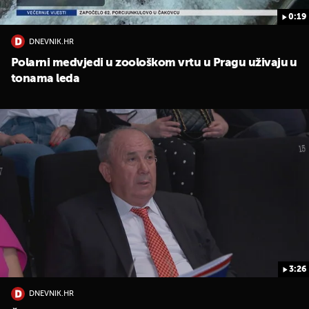
0:19
DNEVNIK.HR
Polarni medvjedi u zoološkom vrtu u Pragu uživaju u
tonama leda
3:26
DNEVNIK.HR