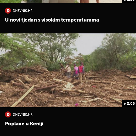
1:50
DNEVNIK.HR
U novi tjedan s visokim temperaturama
2:05
DNEVNIK.HR
Poplave u Keniji