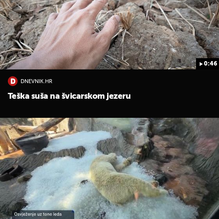
0:46
DNEVNIK.HR
Teška suša na švicarskom jezeru
UKLJUČITE NOTIFIKACIJE