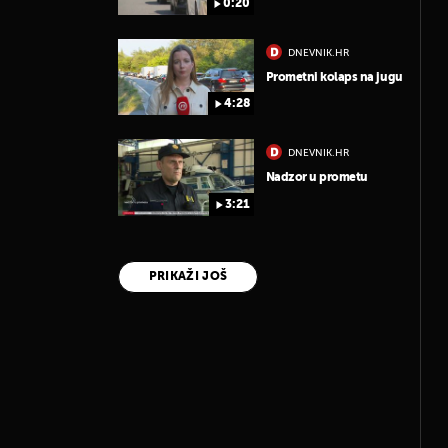
0:20
DNEVNIK.HR
Prometni kolaps na jugu
4:28
DNEVNIK.HR
Nadzor u prometu
3:21
PRIKAŽI JOŠ