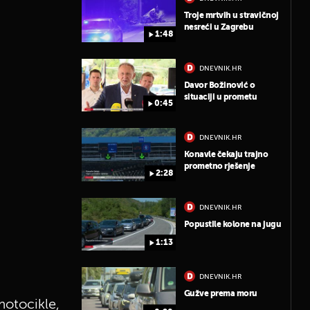
Troje mrtvih u stravičnoj
nesreći u Zagrebu
1:48
DNEVNIK.HR
Davor Božinović o
situaciji u prometu
0:45
DNEVNIK.HR
Konavle čekaju trajno
prometno rješenje
2:28
DNEVNIK.HR
Popustile kolone na jugu
1:13
DNEVNIK.HR
Gužve prema moru
motocikle,