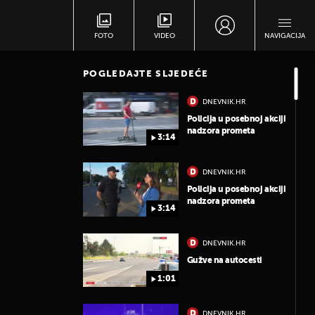
FOTO
VIDEO
NAVIGACIJA
POGLEDAJTE SLJEDEĆE
DNEVNIK.HR
Policija u posebnoj akciji
nadzora prometa
3:14
DNEVNIK.HR
Policija u posebnoj akciji
nadzora prometa
3:14
DNEVNIK.HR
Gužve na autocesti
1:01
DNEVNIK.HR