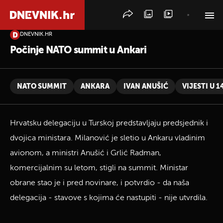
DNEVNIK.HR
PRETRAŽITE VIJESTI
Počinje NATO summit u Ankari
NATO SUMMIT
ANKARA
IVAN ANUŠIĆ
VIJESTI U 1
Hrvatsku delegaciju u Turskoj predstavljaju predsjednik i
dvojica ministara. Milanović je sletio u Ankaru vladinim
avionom, a ministri Anušić i Grlić Radman,
komercijalnim su letom, stigli na summit. Ministar
obrane stao je i pred novinare, i potvrdio - da naša
delegacija - stavove s kojima će nastupiti - nije utvrdila.