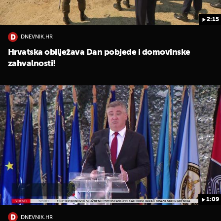
2:15
DNEVNIK.HR
Hrvatska obilježava Dan pobjede i domovinske
zahvalnosti!
1:09
DNEVNIK.HR