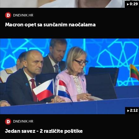
0:29
DNEVNIK.HR
Macron opet sa sunčanim naočalama
2:12
DNEVNIK.HR
Jedan savez - 2 različite politike