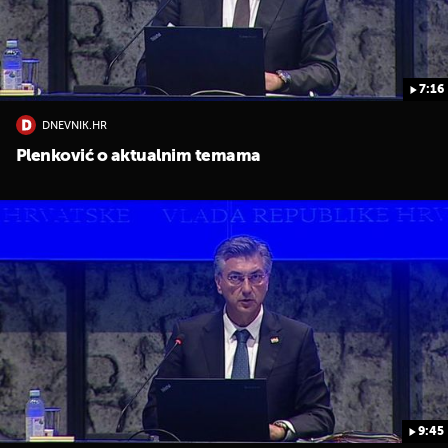
7:16
DNEVNIK.HR
Plenković o aktualnim temama
9:45