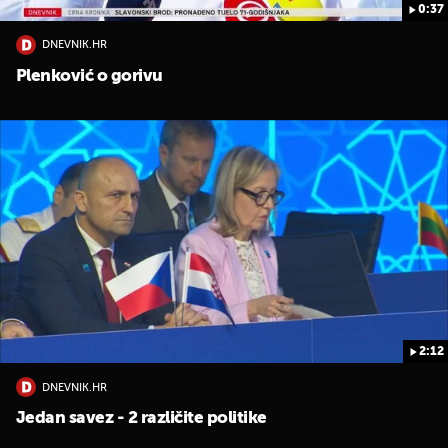
0:37
DNEVNIK.HR
Plenković o gorivu
2:12
DNEVNIK.HR
Jedan savez - 2 različite politike