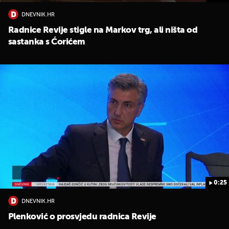
DNEVNIK.HR
Radnice Revije stigle na Markov trg, ali ništa od
sastanka s Ćorićem
0:25
DNEVNIK.HR
Plenković o prosvjedu radnica Revije