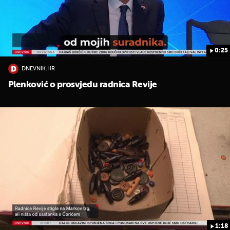
0:25
DNEVNIK.HR
Plenković o prosvjedu radnica Revije
1:18