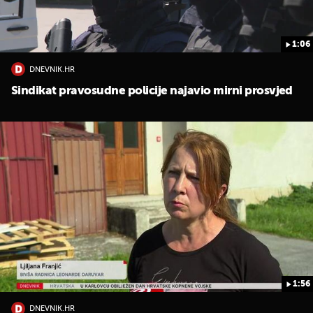
1:06
DNEVNIK.HR
Sindikat pravosudne policije najavio mirni prosvjed
1:56
DNEVNIK.HR