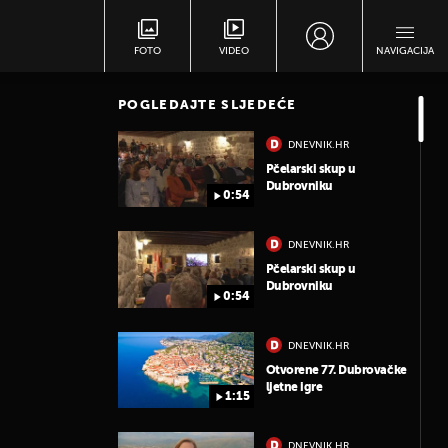
FOTO
VIDEO
NAVIGACIJA
POGLEDAJTE SLJEDEĆE
DNEVNIK.HR
Pčelarski skup u
Dubrovniku
0:54
DNEVNIK.HR
Pčelarski skup u
Dubrovniku
0:54
DNEVNIK.HR
Otvorene 77. Dubrovačke
ljetne igre
1:15
DNEVNIK.HR