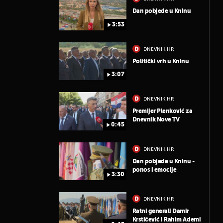
Dan pobjede u Kninu
3:53
DNEVNIK.HR
Politički vrh u Kninu
3:07
DNEVNIK.HR
Premijer Plenković za
Dnevnik Nove TV
0:45
DNEVNIK.HR
Dan pobjede u Kninu -
ponos i emocije
3:30
DNEVNIK.HR
Ratni generali Damir
Krstičević i Rahim Ademi