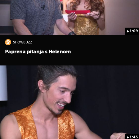
1:09
SHOWBUZZ
Paprena pitanja s Helenom
1:45