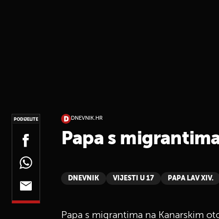
DNEVNIK.HR
PODIJELITE
Papa s migrantim
DNEVNIK
VIJESTI U 17
PAPA LAV XIV.
Papa s migrantima na Kanarskim o