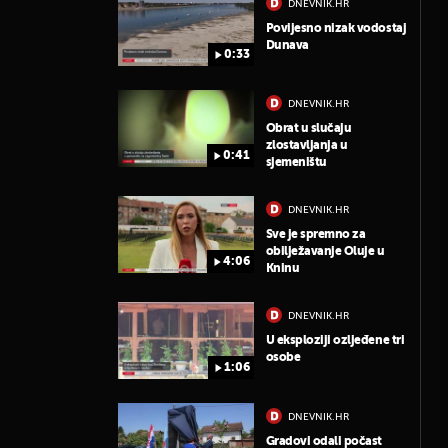
DNEVNIK.HR
Povijesno nizak vodostaj
Dunava
0:33
DNEVNIK.HR
Obrat u slučaju
zlostavljanja u
0:41
sjemeništu
DNEVNIK.HR
Sve je spremno za
obilježavanje Oluje u
4:06
Kninu
DNEVNIK.HR
U eksploziji ozljeđene tri
osobe
1:06
DNEVNIK.HR
Gradovi odali počast