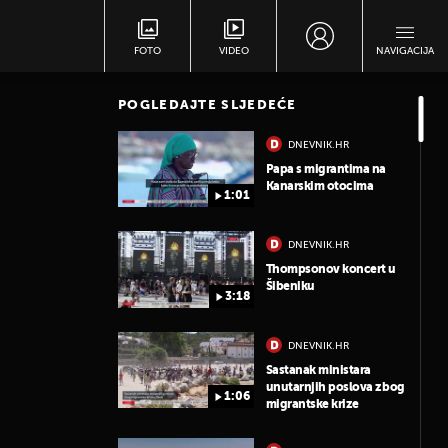
FOTO
VIDEO
NAVIGACIJA
POGLEDAJTE SLJEDEĆE
DNEVNIK.HR
Papa s migrantima na
Kanarskim otocima
1:01
DNEVNIK.HR
Thompsonov koncert u
Šibeniku
3:18
DNEVNIK.HR
Sastanak ministara
unutarnjih poslova zbog
1:06
migrantske krize