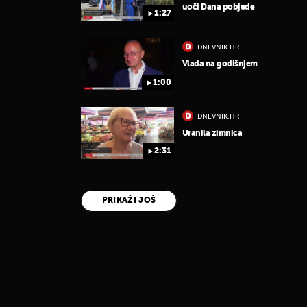
uoči Dana pobjede
1:27
DNEVNIK.HR
Vlada na godišnjem
1:00
DNEVNIK.HR
Uranila zimnica
2:31
PRIKAŽI JOŠ