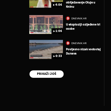
obilježavanje Oluje u
4:06
Kninu
DNEVNIK.HR
U eksploziji ozljeđene tri
osobe
1:06
DNEVNIK.HR
Povijesno nizak vodostaj
Dunava
0:33
PRIKAŽI JOŠ