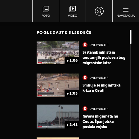
FOTO
VIDEO
NAVIGACIJA
POGLEDAJTE SLJEDEĆE
DNEVNIK.HR
Sastanak ministara
unutarnjih poslova zbog
1:06
migrantske krize
DNEVNIK.HR
Smiruje se migrantska
kriza u Ceuti
1:03
DNEVNIK.HR
Navala migranata na
Ceutu, Španjolska
2:41
poslala vojsku