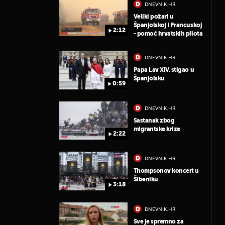
DNEVNIK.HR
Veliki požari u
Španjolskoj i Francuskoj
2:12
- pomoć hrvatskih pilota
DNEVNIK.HR
Papa Lav XIV. stigao u
Španjolsku
0:59
DNEVNIK.HR
Sastanak zbog
migrantske krize
2:22
DNEVNIK.HR
Thompsonov koncert u
Šibeniku
3:18
DNEVNIK.HR
Sve je spremno za