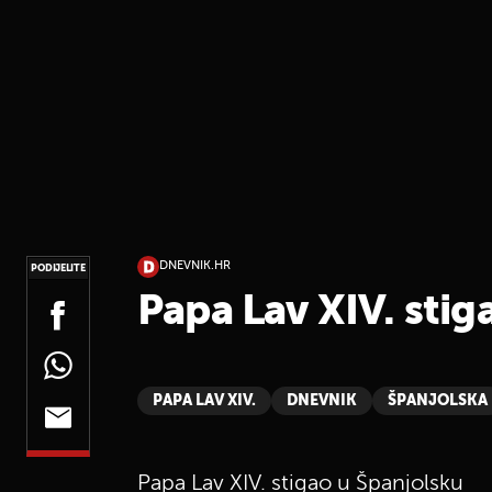
DNEVNIK.HR
PODIJELITE
Papa Lav XIV. stig
PAPA LAV XIV.
DNEVNIK
ŠPANJOLSKA
Papa Lav XIV. stigao u Španjolsku