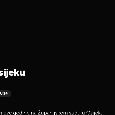
sijeku
 U 14
jači ove godine na Županijskom sudu u Osijeku