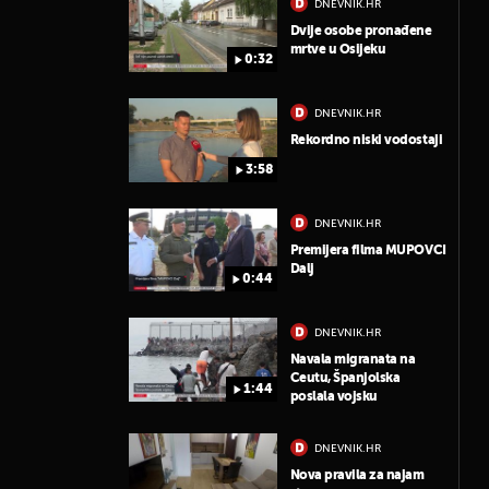
DNEVNIK.HR
Dvije osobe pronađene
mrtve u Osijeku
0:32
DNEVNIK.HR
Rekordno niski vodostaji
3:58
DNEVNIK.HR
Premijera filma MUPOVCI
Dalj
0:44
DNEVNIK.HR
Navala migranata na
Ceutu, Španjolska
1:44
poslala vojsku
DNEVNIK.HR
Nova pravila za najam