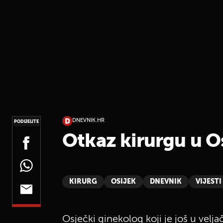
DNEVNIK.HR
PODIJELITE
Otkaz kirurgu u O
KIRURG
OSIJEK
DNEVNIK
VIJESTI
Osječki ginekolog koji je još u vel