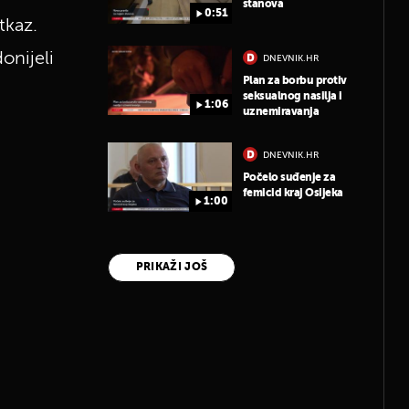
stanova
0:51
tkaz.
onijeli
DNEVNIK.HR
Plan za borbu protiv
seksualnog nasilja i
1:06
uznemiravanja
DNEVNIK.HR
Počelo suđenje za
femicid kraj Osijeka
1:00
PRIKAŽI JOŠ