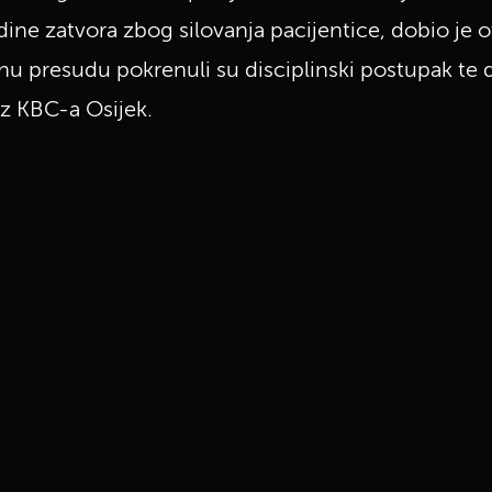
e zatvora zbog silovanja pacijentice, dobio je o
 presudu pokrenuli su disciplinski postupak te d
iz KBC-a Osijek.
UKLJUČITE NOTIFIKACIJE