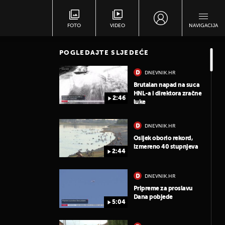
FOTO
VIDEO
NAVIGACIJA
POGLEDAJTE SLJEDEĆE
DNEVNIK.HR
Brutalan napad na suca
HNL-a i direktora zračne
2:46
luke
DNEVNIK.HR
Osijek oborio rekord,
izmereno 40 stupnjeva
2:44
DNEVNIK.HR
Pripreme za proslavu
Dana pobjede
5:04