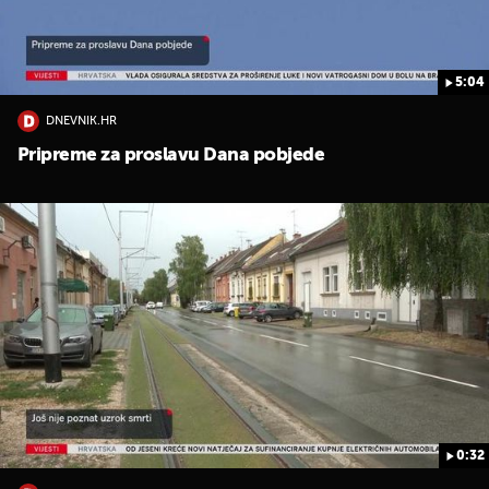
5:04
DNEVNIK.HR
Pripreme za proslavu Dana pobjede
0:32