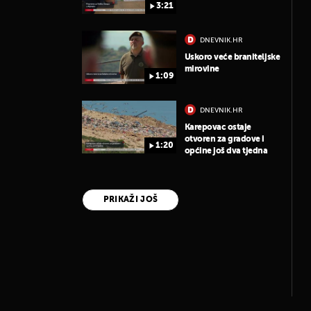
3:21
DNEVNIK.HR
Uskoro veće braniteljske
mirovine
1:09
DNEVNIK.HR
Karepovac ostaje
otvoren za gradove i
1:20
općine još dva tjedna
PRIKAŽI JOŠ