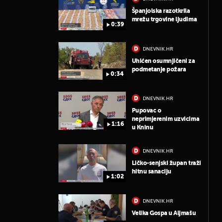
Španjolska razotkrila
mrežu trgovine ljudima
0:39
DNEVNIK.HR
Uhićen osumnjičeni za
podmetanje požara
0:34
DNEVNIK.HR
Pupovac o
neprimjerenim uzvicima
1:16
u Kninu
DNEVNIK.HR
Ličko-senjski župan traži
hitnu sanaciju
1:02
DNEVNIK.HR
Velika Gospa u Aljmašu