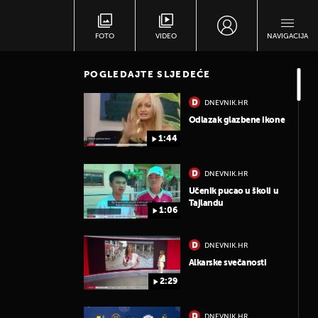
FOTO
VIDEO
NAVIGACIJA
POGLEDAJTE SLJEDEĆE
DNEVNIK.HR
Odlazak glazbene ikone
1:44
DNEVNIK.HR
Učenik pucao u školi u
Tajlandu
1:06
DNEVNIK.HR
Alkarske svečanosti
2:29
DNEVNIK.HR