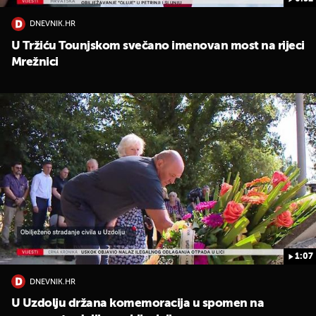
DNEVNIK.HR
U Tržiću Tounjskom svečano imenovan most na rijeci
Mrežnici
UKLJUČITE NOTIFIKACIJE
1:07
DNEVNIK.HR
U Uzdolju držana komemoracija u spomen na