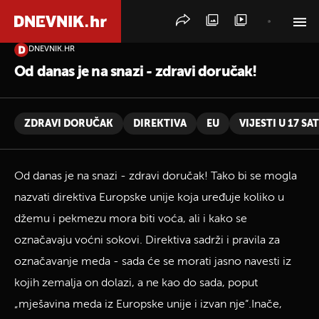
DNEVNIK.HR
PRETRAŽITE VIJESTI
Od danas je na snazi - zdravi doručak!
ZDRAVI DORUČAK
DIREKTIVA
EU
VIJESTI U 17 SAT
Od danas je na snazi - zdravi doručak! Tako bi se mogla
nazvati direktiva Europske unije koja uređuje koliko u
džemu i pekmezu mora biti voća, ali i kako se
označavaju voćni sokovi. Direktiva sadrži i pravila za
označavanje meda - sada će se morati jasno navesti iz
kojih zemalja on dolazi, a ne kao do sada, poput
„mješavina meda iz Europske unije i izvan nje“.Inače,