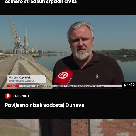
osmero stradalih srpskih civila
1:02
DNEVNIK.HR
Povijesno nizak vodostaj Dunava