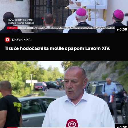
0:58
DNEVNIK.HR
Tisuće hodočasnika molile s papom Lavom XIV.
0:52