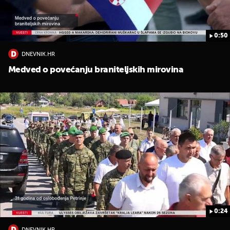
0:50
DNEVNIK.HR
Medved o povećanju braniteljskih mirovina
0:24