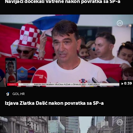
Navijači dočekali Vatrene nakon povratka sa SP-a
0:39
GOL.HR
Izjava Zlatka Dalić nakon povratka sa SP-a