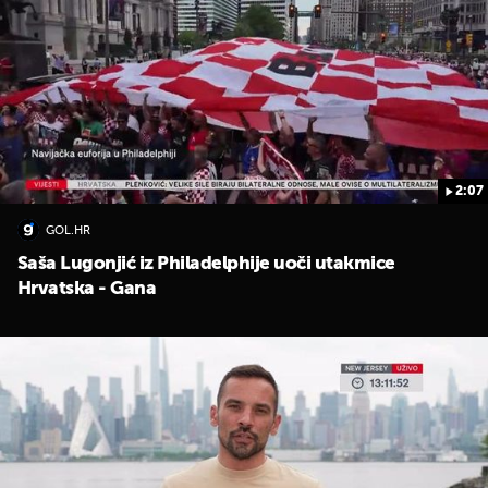
2:07
UKLJUČITE NOTIFIKACIJE
GOL.HR
Saša Lugonjić iz Philadelphije uoči utakmice
Hrvatska - Gana