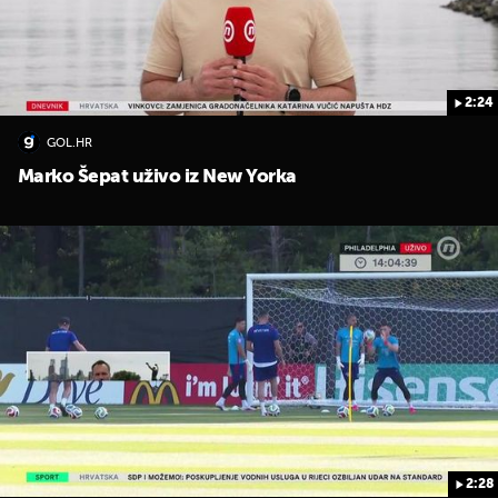
2:24
GOL.HR
Marko Šepat uživo iz New Yorka
2:28