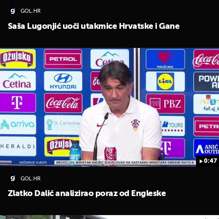
GOL.HR
Saša Lugonjić uoči utakmice Hrvatske i Gane
0:47
GOL.HR
Zlatko Dalić analizirao poraz od Engleske